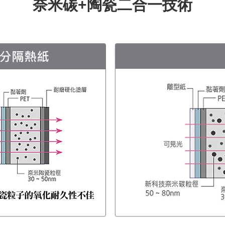
奈米碳+陶瓷二合一技術