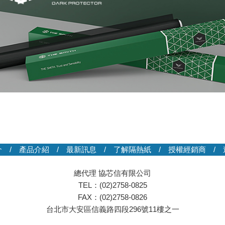
介
/
產品介紹
/
最新訊息
/
了解隔熱紙
/
授權經銷商
/
總代理 協芯信有限公司
TEL：(02)2758-0825
FAX：(02)2758-0826
台北市大安區信義路四段296號11樓之一