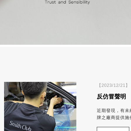
【2023/12/21】
反仿冒聲明
近期發現，有未經T
牌之廠商提供施