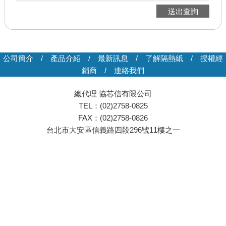
送出查詢
公司簡介
/
產品介紹
/
最新訊息
/
了解隔熱紙
/
授權經
銷商
/
連絡我們
總代理 協芯信有限公司
TEL：(02)2758-0825
FAX：(02)2758-0826
台北市大安區信義路四段296號11樓之一